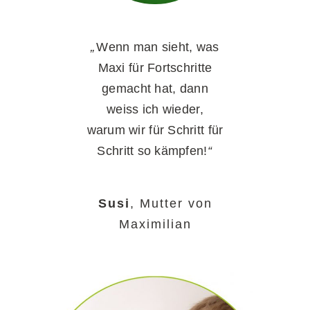
„
Wenn man sieht, was
Maxi für Fortschritte
„Ich bin froh, dass
„Maxi liebt die
gemacht hat, dann
es Maxi bei Schritt
Kinder. Er genießt
weiss ich wieder,
es, wenn er nicht
für Schritt so gut
warum wir für Schritt für
geht und er
alleine ein
Schritt so kämpfen!
“
Therapieprogramm
weiterhin in seiner
machen muss. Ich
Entwicklung
gefördert wird!“
finde es super,
Susi
,
Mutter von
wenn er bei Schritt
Maximilian
für Schritt ist.“
Ingrid
Oma von Maxi
Barbara
Oma von Maxi