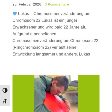
25. Februar 2026
|
0 Kommentare
Lukas – Chromosomenveränderung am
Chromosom 22 Lukas ist ein junger
Erwachsener und wird bald 22 Jahre alt.
Aufgrund einer seltenen
Chromosomenveränderung am Chromosom 22
(Ringchromosom 22) verläuft seine
Entwicklung langsamer und anders. Lukas
Umschalten auf hohe Kontraste
Schrift vergrößern