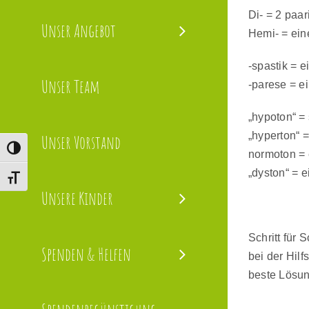
Di- = 2 paar
Unser Angebot
Hemi- = eine
-spastik = 
Unser Team
-parese = ei
„hypoton“ = 
„hyperton“ = 
Unser Vorstand
Umschalten auf hohe Kontraste
normoton = 
„dyston“ = 
Schrift vergrößern
Unsere Kinder
Schritt für
Spenden & Helfen
bei der Hil
beste Lösung