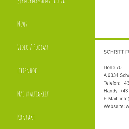
Spendenbegünstigung
News
Video / Podcast
SCHRITT F
Höhe 70
Lilienhof
A 6334 Sch
Telefon:
+43
Handy:
+43
Nachhaltigkeit
E-Mail:
info
Webseite:
w
Kontakt