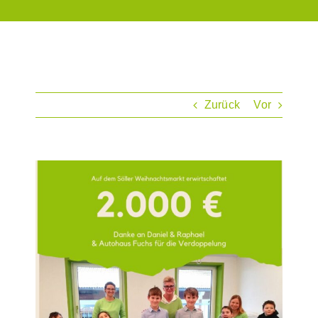
Zurück
Vor
Zeige
grösseres
Bild