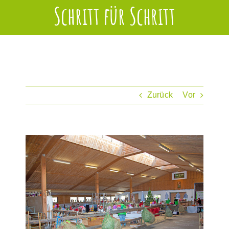
Schritt für Schritt
Zurück
Vor
Zeige
grösseres
Bild