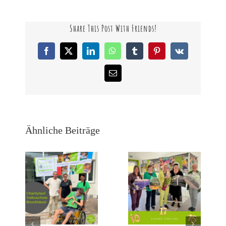
Share This Post With Friends!
Facebook
X
LinkedIn
WhatsApp
Tumblr
Pinterest
Vk
E-
Mail
Ähnliche Beiträge