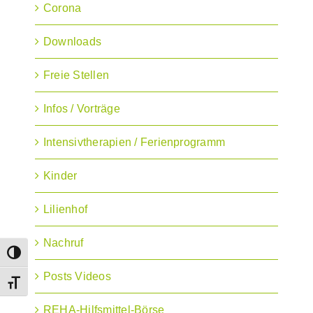
Corona
Downloads
Freie Stellen
Infos / Vorträge
Intensivtherapien / Ferienprogramm
Kinder
Lilienhof
Nachruf
Umschalten auf hohe Kontraste
Posts Videos
Schrift vergrößern
REHA-Hilfsmittel-Börse