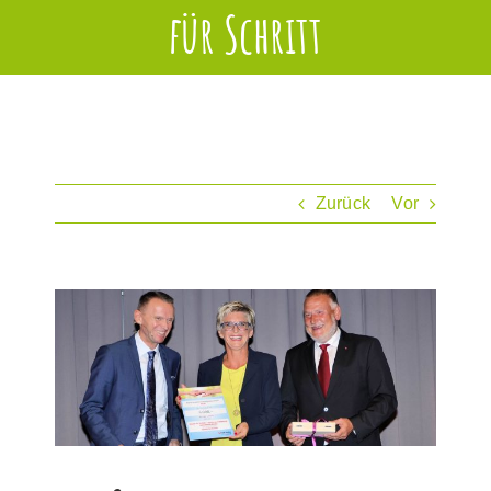
für Schritt
Zurück
Vor
Zeige
grösseres
Bild