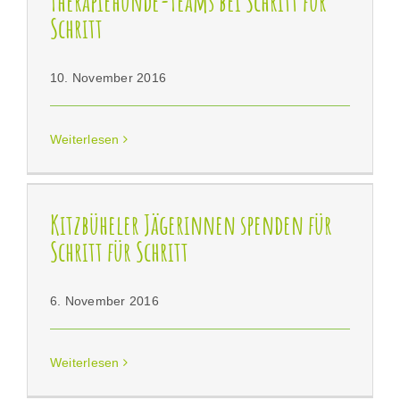
Therapiehunde-Teams bei Schritt für
Schritt
10. November 2016
Weiterlesen
Kitzbüheler Jägerinnen spenden für Schritt für
Kitzbüheler Jägerinnen spenden für
Schritt
Schritt für Schritt
6. November 2016
Weiterlesen