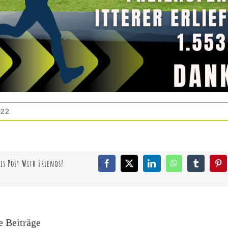
022
is Post With Friends!
Facebook
X
LinkedIn
WhatsApp
Tumblr
Pin
e Beiträge