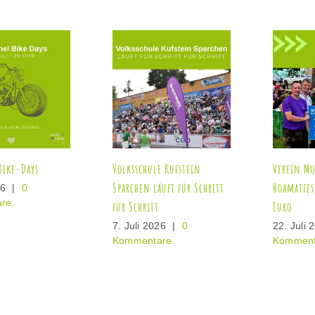
Verein Morsbacher
Kitz-Bike-Days & Harley-
Hoamatfestl spendet 2000
Davidson-Kitzbühel
Euro
12. Juli 2026
|
0
Kommentare
22. Juli 2026
|
0
Kommentare