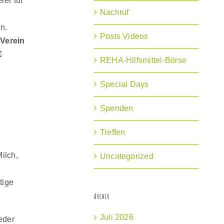
rer für
Nachruf
en.
Posts Videos
m
Verein
€
REHA-Hilfsmittel-Börse
Special Days
Spenden
Treffen
ilch,
Uncategorized
tige
Archiv
Juli 2026
eder