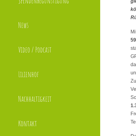
Spendenbegünstigung
gl
kö
R
News
Mi
59
Video / Podcast
st
GP
da
Lilienhof
un
Zu
Ve
Nachhaltigkeit
So
1.
Fr
Kontakt
Te