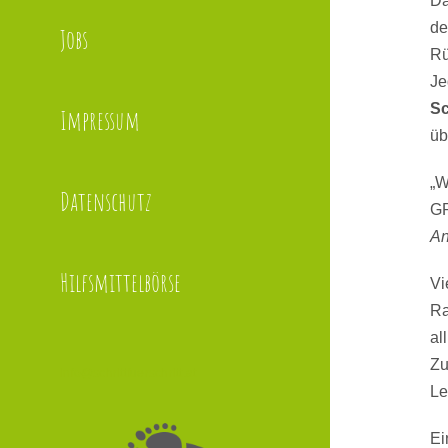
Da
de
Jobs
Rü
Je
Sc
Impressum
üb
„
Datenschutz
G
An
Hilfsmittelbörse
Vi
Ra
al
Zu
info@schrittfuerschritt.at
Le
Ei