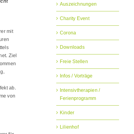
icht
Auszeichnungen
Charity Event
rer mit
Corona
uren
Downloads
tels
et. Ziel
Freie Stellen
tkommen
g,
Infos / Vorträge
fekt ab.
Intensivtherapien /
me von
Ferienprogramm
Kinder
Lilienhof