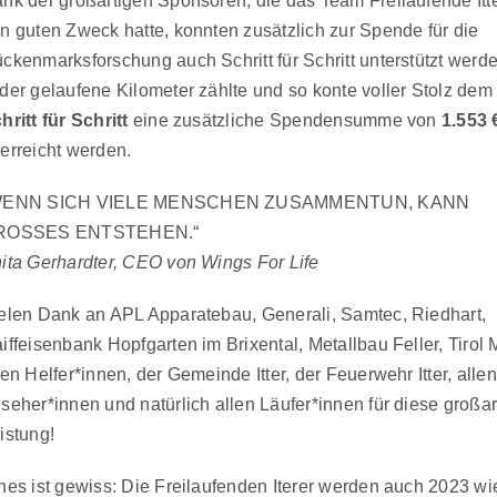
nk der großartigen Sponsoren, die das Team Freilaufende Itte
n guten Zweck hatte, konnten zusätzlich zur Spende für die
ckenmarksforschung auch Schritt für Schritt unterstützt werd
der gelaufene Kilometer zählte und so konte voller Stolz de
hritt für Schritt
eine zusätzliche Spendensumme von
1.553 
erreicht werden.
WENN SICH VIELE MENSCHEN ZUSAMMENTUN, KANN
ROSSES ENTSTEHEN.“
ita Gerhardter, CEO von Wings For Life
elen Dank an APL Apparatebau, Generali, Samtec, Riedhart,
iffeisenbank Hopfgarten im Brixental, Metallbau Feller, Tirol M
len Helfer*innen, der Gemeinde Itter, der Feuerwehr Itter, allen
seher*innen und natürlich allen Läufer*innen für diese großar
istung!
nes ist gewiss: Die Freilaufenden Iterer werden auch 2023 wi