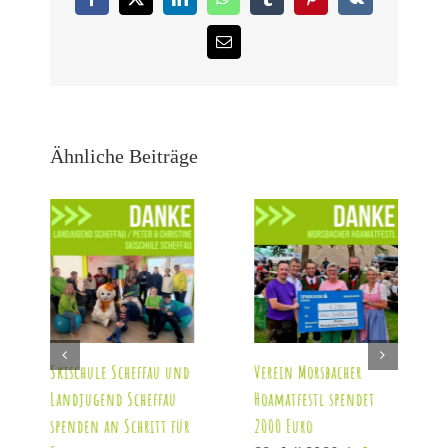
Facebook
X
LinkedIn
WhatsApp
Tumblr
Pinterest
Vk
E-
Mail
Ähnliche Beiträge
Skischule Scheffau und
Verein Morsbacher
Landjugend Scheffau
Hoamatfestl spendet
spenden an Schritt für
2000 Euro