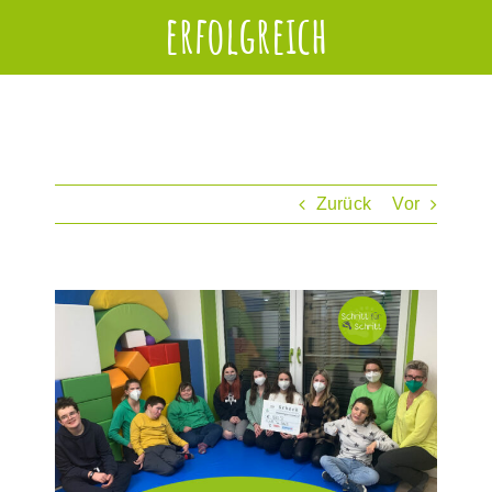
erfolgreich
Zurück
Vor
Zeige
grösseres
Bild