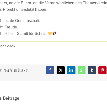
nder, an die Eltern, an die Verantwortlichen des Theaterverein
s Projekt unterstützt haben.
eht echte Gemeinschaft.
eht Freude.
t Hilfe – Schritt für Schritt.
mber 2025
is Post With Friends!
Facebook
X
LinkedIn
WhatsApp
Tumblr
Pin
e Beiträge