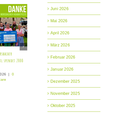
Juni 2026
Mai 2026
April 2026
März 2026
 an die
Sängerrunde Ebbs
Spen
Februar 2026
namtlichen im
unterstützt Schritt für
Serv
café
Schritt
7. 
Januar 2026
Kom
pril 2026
|
0
22. Februar 2026
|
0
entare
Kommentare
Dezember 2025
November 2025
Oktober 2025