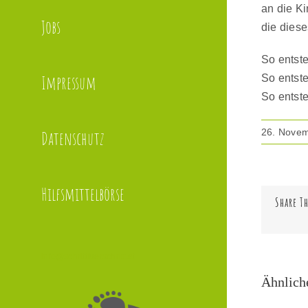
an die Ki
Jobs
die diese
So entst
Impressum
So entst
So entsteh
26. Nove
Datenschutz
Hilfsmittelbörse
Share Th
info@schrittfuerschritt.at
Ähnlich