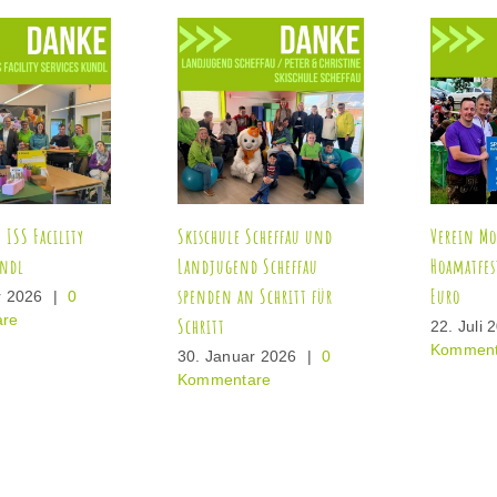
ule Scheffau und
Verein Morsbacher
Danke
gend Scheffau
Hoamatfestl spendet 2000
Ehre
n an Schritt für
Euro
Achen
t
22. Juli 2026
|
0
30. A
Kommentare
Komm
anuar 2026
|
0
entare