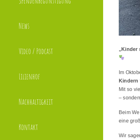
Spendenbegünstigung
News
Video / Podcast
„Kinder 
Im Oktob
Lilienhof
Kindern 
Mit so vi
– sonder
Nachhaltigkeit
Beim Wei
eine gro
Kontakt
Wir sage