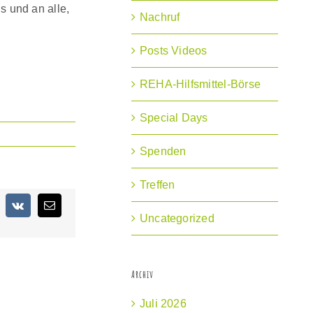
s und an alle,
Nachruf
Posts Videos
REHA-Hilfsmittel-Börse
Special Days
Spenden
Treffen
terest
Vk
E-
Uncategorized
Mail
Archiv
Juli 2026