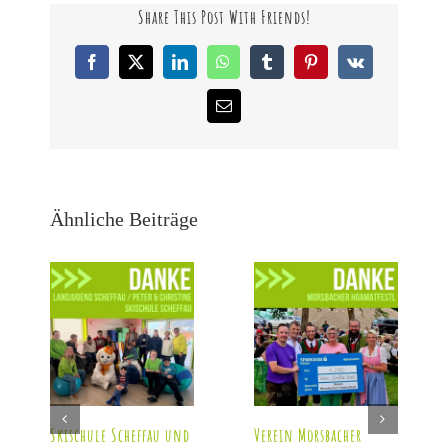
Share This Post With Friends!
Facebook
X
LinkedIn
WhatsApp
Tumblr
Pinterest
Vk
E-
Mail
Ähnliche Beiträge
Skischule Scheffau und
Verein Morsbacher