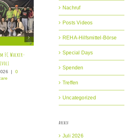
Nachruf
Posts Videos
REHA-Hilfsmittel-Börse
Special Days
insam laufen –
Rückblick Therapie am Meer
Absc
insam Großes bewegen
2025
Berg
Spenden
Oktober 2025
|
0
7. September 2025
|
0
7. 
entare
Kommentare
Kom
Treffen
Uncategorized
Archiv
Juli 2026