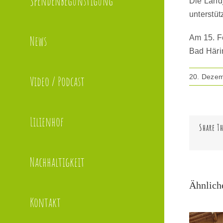
Spendenbegünstigung
Die Landj
unterstüt
News
Am 15. F
Bad Häri
20. Deze
Video / Podcast
Lilienhof
Share Th
Nachhaltigkeit
Ähnlich
Kontakt