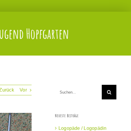
ugend Hopfgarten
Suche
Zurück
Vor
nach:
Neueste Beiträge
Logopäde / Logopädin