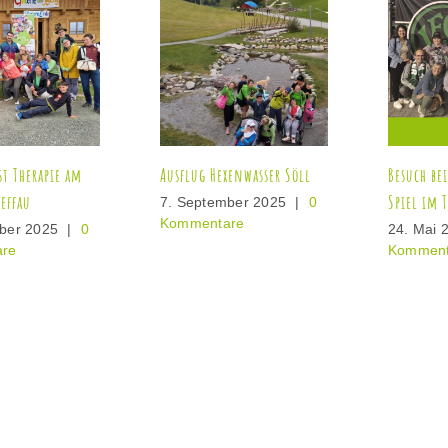
g Hexenwasser Söll
Besuch beim FC Wacker-
Geme
Spiel im Tivoli
geme
ptember 2025
|
0
entare
24. Mai 2026
|
0
12. 
Kommentare
Komm