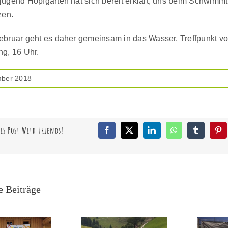
ugend Hopfgarten hat sich bereit erklärt, uns beim Schwimmt
zen.
ebruar geht es daher gemeinsam in das Wasser. Treffpunkt v
ng, 16 Uhr.
mber 2018
is Post With Friends!
Facebook
X
LinkedIn
WhatsApp
Tumblr
Pin
e Beiträge