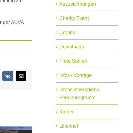
raining zu
Auszeichnungen
Charity Event
or der AUVA
Corona
Downloads
Freie Stellen
Infos / Vorträge
terest
Vk
E-
Mail
Intensivtherapien /
Ferienprogramm
Kinder
Lilienhof