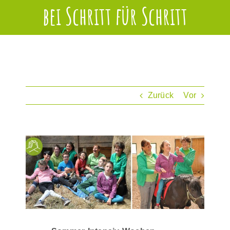
bei Schritt für Schritt
Zurück
Vor
Zeige
grösseres
Bild