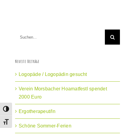
Suche
nach:
Neueste Beiträge
Logopäde / Logopädin gesucht
Verein Morsbacher Hoamatfestl spendet
2000 Euro
Umschalten auf hohe Kontraste
Ergotherapeut/In
Schrift vergrößern
Schöne Sommer-Ferien