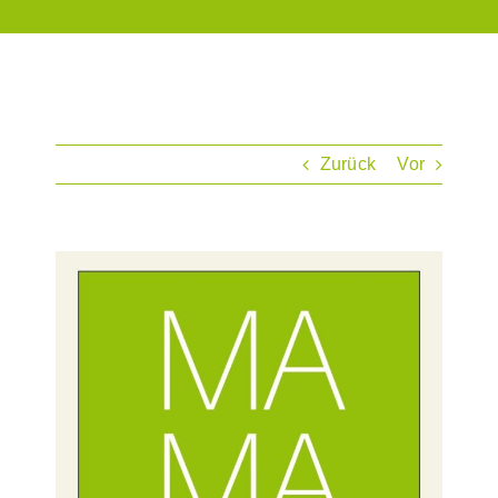
Zurück
Vor
Zeige
grösseres
Bild