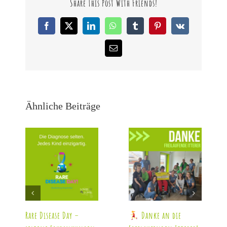
Share This Post With Friends!
Facebook
X
LinkedIn
WhatsApp
Tumblr
Pinterest
Vk
E-
Mail
Ähnliche Beiträge
Rare Disease Day –
Danke an die